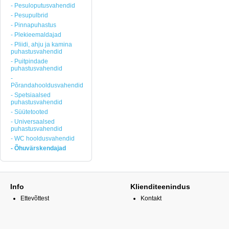
- Pesuloputusvahendid
- Pesupulbrid
- Pinnapuhastus
- Plekieemaldajad
- Pliidi, ahju ja kamina
puhastusvahendid
- Puitpindade
puhastusvahendid
-
Põrandahooldusvahendid
- Spetsiaalsed
puhastusvahendid
- Süütetooted
- Universaalsed
puhastusvahendid
- WC hooldusvahendid
- Õhuvärskendajad
Info
Klienditeenindus
Ettevõttest
Kontakt