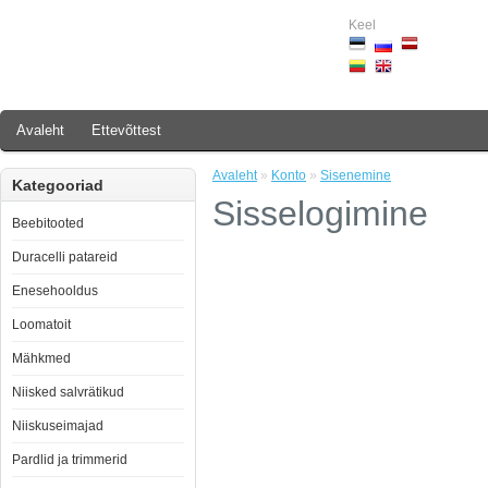
Keel
Avaleht
Ettevõttest
Avaleht
»
Konto
»
Sisenemine
Kategooriad
Sisselogimine
Beebitooted
Duracelli patareid
Enesehooldus
Loomatoit
Mähkmed
Niisked salvrätikud
Niiskuseimajad
Pardlid ja trimmerid