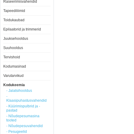
Raseerimisvahendid
Tapeediliimid
Toidukaubad
Epilaatorid ja trimmerid
Juuksehooldus
Suuhooldus
Tervishoid
Kodumasinad
Varutarvikud
Kodukeemia
- Jalatsihooldus
-
Klaasipuhastusvahendid
- Küürimispulbrid ja -
pastad
- Nõudepesumasina
tooted
- Nõudepesuvahendid
- Pesugeelid