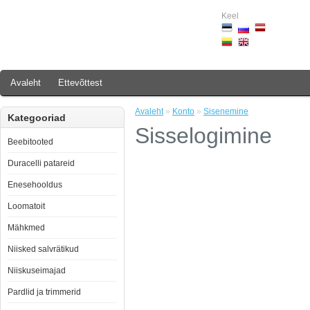
Keel
Avaleht
Ettevõttest
Avaleht
»
Konto
»
Sisenemine
Kategooriad
Sisselogimine
Beebitooted
Duracelli patareid
Enesehooldus
Loomatoit
Mähkmed
Niisked salvrätikud
Niiskuseimajad
Pardlid ja trimmerid