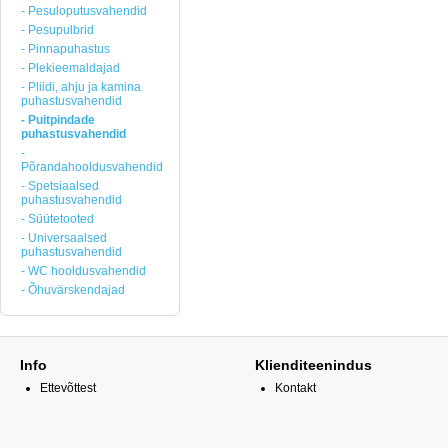
- Pesuloputusvahendid
- Pesupulbrid
- Pinnapuhastus
- Plekieemaldajad
- Pliidi, ahju ja kamina
puhastusvahendid
- Puitpindade
puhastusvahendid
-
Põrandahooldusvahendid
- Spetsiaalsed
puhastusvahendid
- Süütetooted
- Universaalsed
puhastusvahendid
- WC hooldusvahendid
- Õhuvärskendajad
Info
Klienditeenindus
Ettevõttest
Kontakt