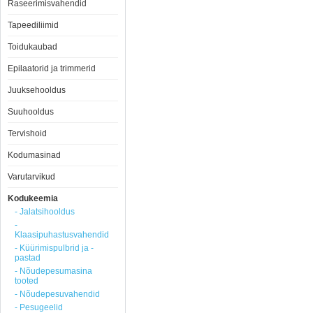
Raseerimisvahendid
Tapeediliimid
Toidukaubad
Epilaatorid ja trimmerid
Juuksehooldus
Suuhooldus
Tervishoid
Kodumasinad
Varutarvikud
Kodukeemia
- Jalatsihooldus
-
Klaasipuhastusvahendid
- Küürimispulbrid ja -
pastad
- Nõudepesumasina
tooted
- Nõudepesuvahendid
- Pesugeelid