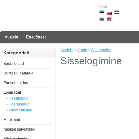
Keel
Avaleht
Ettevõttest
Avaleht
»
Konto
»
Sisenemine
Kategooriad
Sisselogimine
Beebitooted
Duracelli patareid
Enesehooldus
Loomatoit
- Kassitoidud
- Koeratoidud
- Loomatarbed
Mähkmed
Niisked salvrätikud