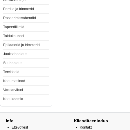
Niiskuseimajad
Pardlid ja trimmerid
Raseerimisvahendid
Tapeediliimid
Toidukaubad
Epilaatorid ja trimmerid
Juuksehooldus
Suuhooldus
Tervishoid
Kodumasinad
Varutarvikud
Kodukeemia
Info
Klienditeenindus
Ettevõttest
Kontakt