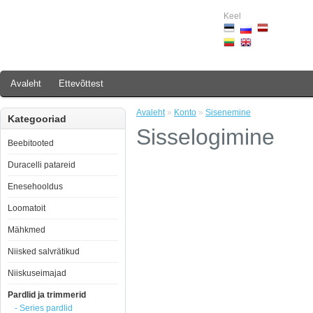
Keel
Avaleht
Ettevõttest
Avaleht
»
Konto
»
Sisenemine
Kategooriad
Sisselogimine
Beebitooted
Duracelli patareid
Enesehooldus
Loomatoit
Mähkmed
Niisked salvrätikud
Niiskuseimajad
Pardlid ja trimmerid
- Series pardlid