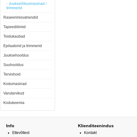
- Juukselõikusmasinad /
trimmerid
Raseerimisvahendid
Tapeediliimid
Toidukaubad
Epilaatorid ja trimmerid
Juuksehooldus
Suuhooldus
Tervishoid
Kodumasinad
Varutarvikud
Kodukeemia
Info
Klienditeenindus
Ettevõttest
Kontakt