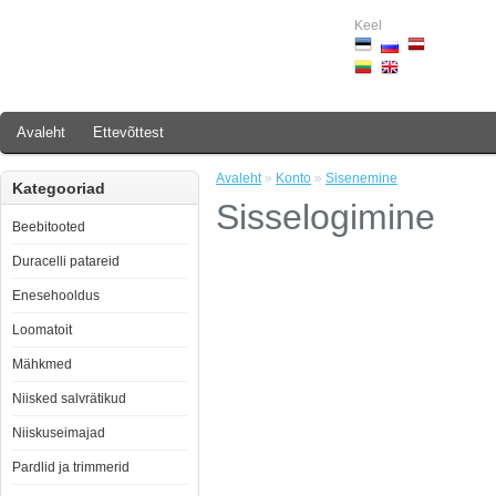
Keel
Avaleht
Ettevõttest
Avaleht
»
Konto
»
Sisenemine
Kategooriad
Sisselogimine
Beebitooted
Duracelli patareid
Enesehooldus
Loomatoit
Mähkmed
Niisked salvrätikud
Niiskuseimajad
Pardlid ja trimmerid